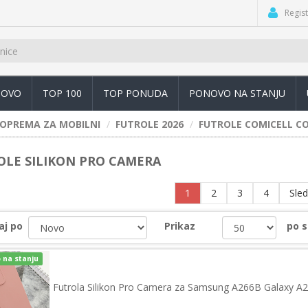
Regist
OVO
TOP 100
TOP PONUDA
PONOVO NA STANJU
OPREMA ZA MOBILNI
FUTROLE 2026
FUTROLE COMICELL C
OLE SILIKON PRO CAMERA
1
2
3
4
Sle
aj po
Prikaz
po s
 na stanju
Futrola Silikon Pro Camera za Samsung A266B Galaxy A2