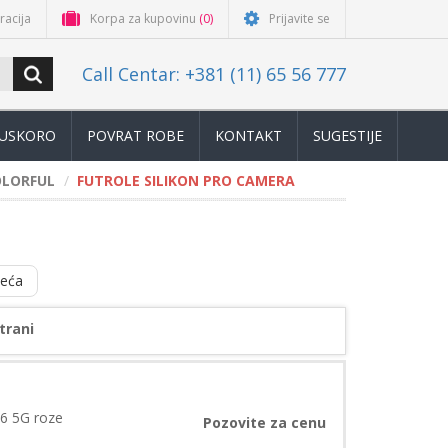
racija
Korpa za kupovinu
(0)
Prijavite se
Call Centar: +381 (11) 65 56 777
USKORO
POVRAT ROBE
KONTAKT
SUGESTIJE
OLORFUL
FUTROLE SILIKON PRO CAMERA
deća
trani
6 5G roze
Pozovite za cenu