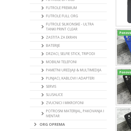
FUTROLE PREMIUM
FUTROLE FULL ORG
FUTROLE SILIKONSKE - ULTRA
TANKI PRINT CLEAR
Ponovo
ZASTITA ZA EKRAN
BATERIJE
DRZACI, SELFIE STICK, TRIPODI
MOBILNI TELEFONI
PAMETNI UREDJAJI & MULTIMEDIJA
Ponovo
PUNJACI, KABLOVI I ADAPTERI
SERVIS
SLUSALICE
ZVUCNICI I MIKROFONI
POTROSNI MATERIJAL, PAKOVANJA I
IVENTAR
ORG OPREMA