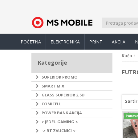
POČETNA
ELEKTRONIKA
PRINT
AKCIJA
N
Kuća
Kategorije
FUTR
SUPERIOR PROMO
SMART MIX
GLASS SUPERIOR 2.5D
Sortir
COMICELL
POWER BANK AKCIJA
Ponovo
> JEDEL-GAMING <
-> BT ZVUCNICI <-