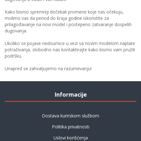
Kako bismo spremniji dočekali promene koje nas očekuju,
molimo vas da period do kraja godine iskoristite za
prilagođavanje na novi model i postepeno zatvaranje dospelih
dugovanja.
Ukoliko se pojave nedoumice u vezi sa novim modelom naplate
potraživanja, slobodno nas kontaktirajte kako bismo vam pružili
podršku.
Unapred se zahvaljujemo na razumevanju!
Informacije
Dostava kurirskom službom
Politika privatnosti
Uslovi korišćenja