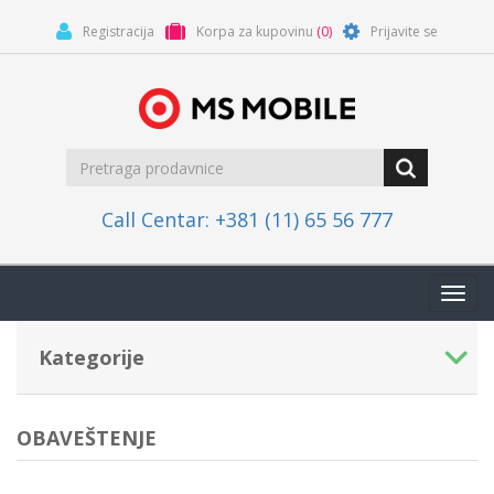
Registracija
Korpa za kupovinu
(0)
Prijavite se
Call Centar: +381 (11) 65 56 777
Toggl
navig
Kategorije
OBAVEŠTENJE