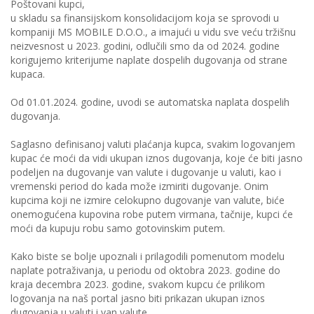
Poštovani kupci,
u skladu sa finansijskom konsolidacijom koja se sprovodi u
kompaniji MS MOBILE D.O.O., a imajući u vidu sve veću tržišnu
neizvesnost u 2023. godini, odlučili smo da od 2024. godine
korigujemo kriterijume naplate dospelih dugovanja od strane
kupaca.
Od 01.01.2024. godine, uvodi se automatska naplata dospelih
dugovanja.
Saglasno definisanoj valuti plaćanja kupca, svakim logovanjem
kupac će moći da vidi ukupan iznos dugovanja, koje će biti jasno
podeljen na dugovanje van valute i dugovanje u valuti, kao i
vremenski period do kada može izmiriti dugovanje. Onim
kupcima koji ne izmire celokupno dugovanje van valute, biće
onemogućena kupovina robe putem virmana, tačnije, kupci će
moći da kupuju robu samo gotovinskim putem.
Kako biste se bolje upoznali i prilagodili pomenutom modelu
naplate potraživanja, u periodu od oktobra 2023. godine do
kraja decembra 2023. godine, svakom kupcu će prilikom
logovanja na naš portal jasno biti prikazan ukupan iznos
dugovanja u valuti i van valute.