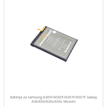
Baterija za Samsung A305F/A505F/A307F/A507F Galaxy
A30/A50/A30s/A50s Moxom