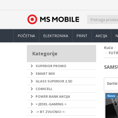
POČETNA
ELEKTRONIKA
PRINT
AKCIJA
N
Kuća
Kategorije
FUTR
SUPERIOR PROMO
SAMS
SMART MIX
GLASS SUPERIOR 2.5D
Sortir
COMICELL
POWER BANK AKCIJA
Novo
> JEDEL-GAMING <
-> BT ZVUCNICI <-