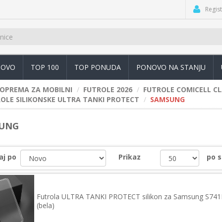
Regist
OVO
TOP 100
TOP PONUDA
PONOVO NA STANJU
OPREMA ZA MOBILNI
FUTROLE 2026
FUTROLE COMICELL CL
OLE SILIKONSKE ULTRA TANKI PROTECT
SAMSUNG
UNG
aj po
Prikaz
po s
Futrola ULTRA TANKI PROTECT silikon za Samsung S741B
(bela)