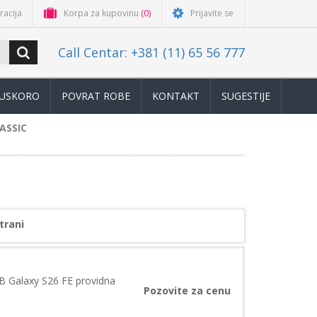
racija
Korpa za kupovinu
(0)
Prijavite se
Call Centar: +381 (11) 65 56 777
USKORO
POVRAT ROBE
KONTAKT
SUGESTIJE
ASSIC
trani
 Galaxy S26 FE providna
Pozovite za cenu